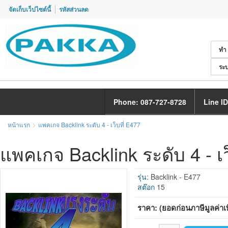
จัดเก็บเว็ปไซต์นี้
รหัสส่วนลด
ทำ
ระบ
Phone: 087-727-8728
Line ID
>
หน้าแรก
แพคเกจ Backlink ระดับ 4 - เว็บที่ E477
แพคเกจ Backlink ระดับ 4 - เว
รุ่น:
Backlink - E477
สต๊อก
15
ราคา: (ยอดก่อนภาษีมูลค่าเพ