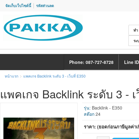
จัดเก็บเว็ปไซต์นี้
รหัสส่วนลด
ทำ
ระบ
Phone: 087-727-8728
Line ID
>
หน้าแรก
แพคเกจ Backlink ระดับ 3 - เว็บที่ E350
แพคเกจ Backlink ระดับ 3 - เว
รุ่น:
Backlink - E350
สต๊อก
24
ราคา: (ยอดก่อนภาษีมูลค่าเพ