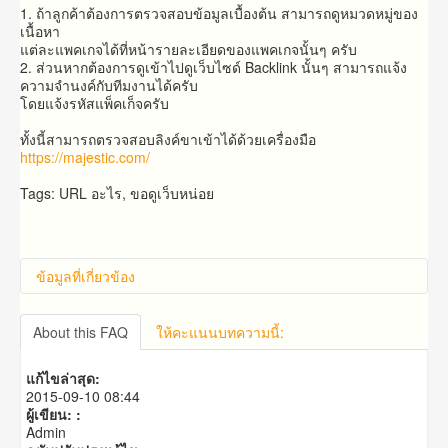
1. ถ้า​ลูกค้า​ต้องการ​ตรวจสอบ​ข้อมูล​เบื้องต้น​ สามารถ​ดูหมวดหมู่ของ
เนื้อหา
แต่ละแพคเกจได้ที่หน้ารายละเอียดของแพคเกจนั้นๆ ครับ
2. ส่วน​หาก​ต้อง​การ​ดู​เข้าไปดูเว็บ​ไซด์​ Backlink​ นั้น​ๆ​ สามารถ​แจ้ง​
ความจำนง​ค์​กับ​ทีมงาน​ได้​ครับ​
โดย​แจ้ง​รหัส​แพ็คเก็จครับ
ทั้งนี้สามารถตรวจสอบลิงค์ขาเข้าได้ด้วยเครื่องมือ
https://majestic.com/
Tags: URL อะไร, ขอดูเว็บหน่อย
ข้อมูลที่เกี่ยวข้อง
About this FAQ
ให้คะแนนบทความนี้:
แก้ไขล่าสุด:
2015-09-10 08:44
ผู้เขียน: :
Admin