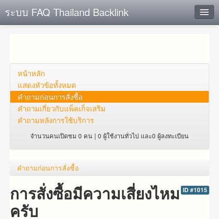
ระบบ FAQ Thailand Backlink
ค้นหาด่วน
เพิ่ม ข้อมูล
ตั้งคำถาม
หน้าหลัก
แสดงหัวข้อทั้งหมด
ดูคำถาม
คำถาม​ก่อน​การ​สั่งซื้อ​
คำถาม​เกี่ยว​กับ​แพ็คเก็จ​เสริม
คุณต้องการที่จะลงทะเบียนหรือไม่?
คำถามหลังการใช้บริการ
Login
จำนวนคนเปิดชม 0 คน | 0 ผู้ใช้งานทั่วไป และ0 ผู้ลงทะเบียน
คำถาม​ก่อน​การ​สั่งซื้อ​
การสั่งซื้อมีความเสี่ยงไหม
ID #1015
ครับ