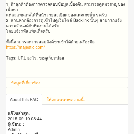
1. ถ้า​ลูกค้า​ต้องการ​ตรวจสอบ​ข้อมูล​เบื้องต้น​ สามารถ​ดูหมวดหมู่ของ
เนื้อหา
แต่ละแพคเกจได้ที่หน้ารายละเอียดของแพคเกจนั้นๆ ครับ
2. ส่วน​หาก​ต้อง​การ​ดู​เข้าไปดูเว็บ​ไซด์​ Backlink​ นั้น​ๆ​ สามารถ​แจ้ง​
ความจำนง​ค์​กับ​ทีมงาน​ได้​ครับ​
โดย​แจ้ง​รหัส​แพ็คเก็จครับ
ทั้งนี้สามารถตรวจสอบลิงค์ขาเข้าได้ด้วยเครื่องมือ
https://majestic.com/
Tags: URL อะไร, ขอดูเว็บหน่อย
ข้อมูลที่เกี่ยวข้อง
About this FAQ
ให้คะแนนบทความนี้:
แก้ไขล่าสุด:
2015-09-10 08:44
ผู้เขียน: :
Admin