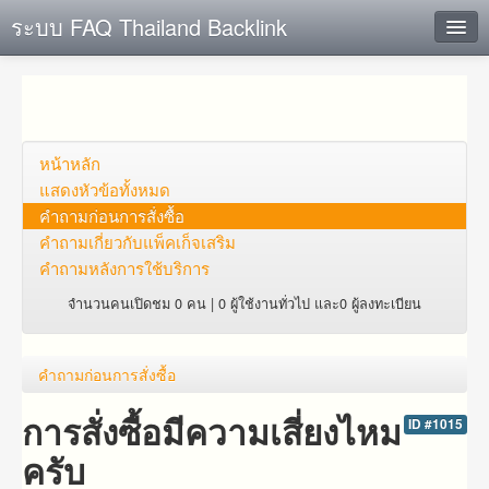
ระบบ FAQ Thailand Backlink
ค้นหาด่วน
เพิ่ม ข้อมูล
ตั้งคำถาม
หน้าหลัก
แสดงหัวข้อทั้งหมด
ดูคำถาม
คำถาม​ก่อน​การ​สั่งซื้อ​
คำถาม​เกี่ยว​กับ​แพ็คเก็จ​เสริม
คุณต้องการที่จะลงทะเบียนหรือไม่?
คำถามหลังการใช้บริการ
Login
จำนวนคนเปิดชม 0 คน | 0 ผู้ใช้งานทั่วไป และ0 ผู้ลงทะเบียน
คำถาม​ก่อน​การ​สั่งซื้อ​
การสั่งซื้อมีความเสี่ยงไหม
ID #1015
ครับ