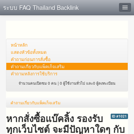
ระบบ FAQ Thailand Backlink
ค้นหาด่วน
เพิ่ม ข้อมูล
ตั้งคำถาม
หน้าหลัก
แสดงหัวข้อทั้งหมด
ดูคำถาม
คำถาม​ก่อน​การ​สั่งซื้อ​
คำถาม​เกี่ยว​กับ​แพ็คเก็จ​เสริม
คุณต้องการที่จะลงทะเบียนหรือไม่?
คำถามหลังการใช้บริการ
Login
จำนวนคนเปิดชม 0 คน | 0 ผู้ใช้งานทั่วไป และ0 ผู้ลงทะเบียน
คำถาม​เกี่ยว​กับ​แพ็คเก็จ​เสริม
หากสั่งซื้อแบ๊คลิ้ง รองรับ
ID #1021
ทุกเว็บไซต์ จะมีปัญหาใดๆ กับ