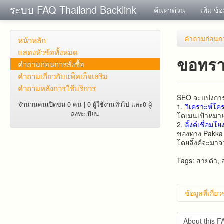
ระบบ FAQ Thailand Backlink
ค้นหาด่วน
เพิ่ม ข้
คำถาม​ก่อน​การ
หน้าหลัก
แสดงหัวข้อทั้งหมด
ขอทรา
คำถาม​ก่อน​การ​สั่งซื้อ​
คำถาม​เกี่ยว​กับ​แพ็คเก็จ​เสริม
คำถามหลังการใช้บริการ
SEO จะแบ่งการท
จำนวนคนเปิดชม 0 คน | 0 ผู้ใช้งานทั่วไป และ0 ผู้
1.
วิเคราะห์โค
ลงทะเบียน
โดเมนเป้าหมายเ
2.
ลิ้งค์เชื่อม
ของทาง Pakka 
โดยลิ้งค์จะมา
Tags: สายดำ,
ข้อมูลที่เกี่ย
About this 