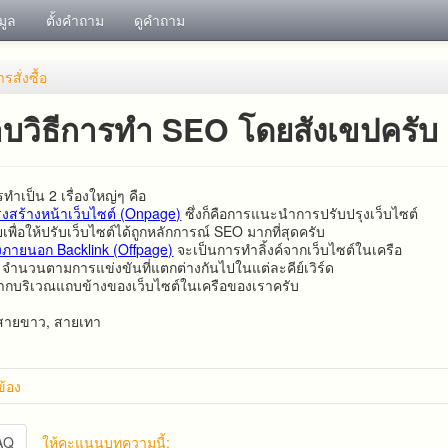
อมูล
ตั้งคำถาม
ดูคำถาม
​สั่งซื้อ​
บวิธีการทำ SEO โดยสังเขปครับ
ำเป็น 2 เรื่องใหญ่ๆ คือ
รงสร้างหน้าเว็บไซต์ (Onpage)
ซึ่งก็คือการแนะนำการปรับปรุงเว็บไซต์
พื่อให้ปรับเว็บไซต์ได้ถูกหลักการณ์ SEO มากที่สุดครับ
โยงภายนอก Backlink (Offpage)
จะเป็นการทำลิ้งค์จากเว็บไซต์ในเครือ
จำนวนตามการแข่งขันที่แตกต่างกันไปในแต่ละคีย์เวิร์ด
จากบริเวณแถบข้างของเว็บไซต์ในเครือของเราครับ
 สายขาว, สายเทา
วข้อง
FAQ
ให้คะแนนบทความนี้: