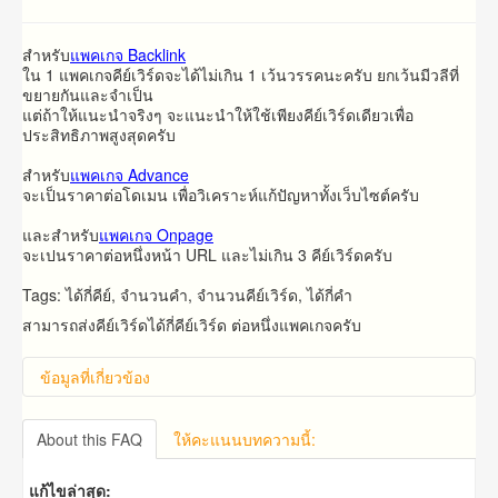
สำหรับ​
แพคเกจ Backlink
ใน 1 แพคเกจคีย์เวิร์ดจะได้ไม่เกิน 1 เว้นวรรคนะครับ ยกเว้นมีวลีที่
ขยายกันและจำเป็น
แต่ถ้าให้แนะนำจริงๆ จะแนะนำให้ใช้เพียงคีย์เวิร์ดเดียวเพื่อ
ประสิทธิภาพสูงสุดครับ
สำหรับ
แพคเกจ Advance
จะ​เป็น​ราคา​ต่อ​โดเมน​ เพื่อวิเคราะห์แก้ปัญหาทั้งเว็บไซต์ครับ
และ​สำหรับ​
แพคเกจ Onpage
จะ​เปน​ราคา​ต่อ​หนึ่ง​หน้า​ URL​ และ​ไม่​เกิน​ 3 คีย์เวิร์ด​ครับ​
Tags: ได้กี่คีย์, จำนวนคำ, จำนวนคีย์เวิร์ด, ได้กี่คำ
สามารถส่งคีย์เวิร์ดได้กี่คีย์เวิร์ด ต่อหนึ่งแพคเกจครับ
ข้อมูลที่เกี่ยวข้อง
About this FAQ
ให้คะแนนบทความนี้:
แก้ไขล่าสุด: