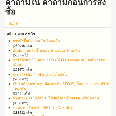
คำถามใน คำถาม​ก่อน​การ​สั่ง
ซื้อ​
ข้อมูล
หน้า 1 จาก 2 หน้า
การสั่งซื้อมีความเสี่ยงไหมครับ
(252948 ครั้ง)
อันดับ, แบ๊คลิ้งที่ได้จะอยู่ได้นานแค่ไหนครับ
(5537 ครั้ง)
ค่าใช้จ่าย SEO คิดอย่างไร (SEO ทดลองอันดับ) ต่อปีหรือต่อ
เดือน
(291673 ครั้ง)
จะตรวจสอบการดำเนินงานได้ยังไง
(5788 ครั้ง)
เว็บไซต์ภาษาอังกฤษต้องการทำ SEO ที่กูเกิ้ลต่างประเทศ ทำได้
ไหมครับ
(28451 ครั้ง)
จ้าง​ทำ​ SEO​ ได้กี่คำ จะ​ได้​ผล​ถึง​คำ​ที่​​ใกล้เคียง​หรือ​ไม่​ครับ
(3088 ครั้ง)
ขอทราบวิธีการทำ SEO โดยสังเขปครับ
(288582 ครั้ง)