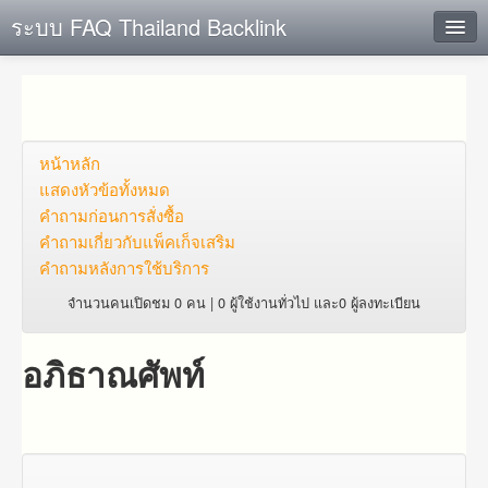
ระบบ FAQ Thailand Backlink
ค้นหาด่วน
เพิ่ม ข้อมูล
ตั้งคำถาม
หน้าหลัก
แสดงหัวข้อทั้งหมด
ดูคำถาม
คำถาม​ก่อน​การ​สั่งซื้อ​
คำถาม​เกี่ยว​กับ​แพ็คเก็จ​เสริม
คุณต้องการที่จะลงทะเบียนหรือไม่?
คำถามหลังการใช้บริการ
Login
จำนวนคนเปิดชม 0 คน | 0 ผู้ใช้งานทั่วไป และ0 ผู้ลงทะเบียน
อภิธาณศัพท์