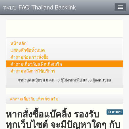
ระบบ FAQ Thailand Backlink
ค้นหาด่วน
เพิ่ม ข้อมูล
ตั้งคำถาม
หน้าหลัก
แสดงหัวข้อทั้งหมด
ดูคำถาม
คำถาม​ก่อน​การ​สั่งซื้อ​
คำถาม​เกี่ยว​กับ​แพ็คเก็จ​เสริม
คุณต้องการที่จะลงทะเบียนหรือไม่?
คำถามหลังการใช้บริการ
Login
จำนวนคนเปิดชม 0 คน | 0 ผู้ใช้งานทั่วไป และ0 ผู้ลงทะเบียน
คำถาม​เกี่ยว​กับ​แพ็คเก็จ​เสริม
หากสั่งซื้อแบ๊คลิ้ง รองรับ
ID #1021
ทุกเว็บไซต์ จะมีปัญหาใดๆ กับ