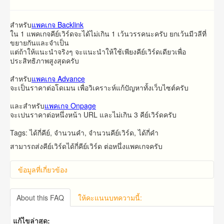
สำหรับ​
แพคเกจ Backlink
ใน 1 แพคเกจคีย์เวิร์ดจะได้ไม่เกิน 1 เว้นวรรคนะครับ ยกเว้นมีวลีที่
ขยายกันและจำเป็น
แต่ถ้าให้แนะนำจริงๆ จะแนะนำให้ใช้เพียงคีย์เวิร์ดเดียวเพื่อ
ประสิทธิภาพสูงสุดครับ
สำหรับ
แพคเกจ Advance
จะ​เป็น​ราคา​ต่อ​โดเมน​ เพื่อวิเคราะห์แก้ปัญหาทั้งเว็บไซต์ครับ
และ​สำหรับ​
แพคเกจ Onpage
จะ​เปน​ราคา​ต่อ​หนึ่ง​หน้า​ URL​ และ​ไม่​เกิน​ 3 คีย์เวิร์ด​ครับ​
Tags: ได้กี่คีย์, จำนวนคำ, จำนวนคีย์เวิร์ด, ได้กี่คำ
สามารถส่งคีย์เวิร์ดได้กี่คีย์เวิร์ด ต่อหนึ่งแพคเกจครับ
ข้อมูลที่เกี่ยวข้อง
About this FAQ
ให้คะแนนบทความนี้:
แก้ไขล่าสุด: