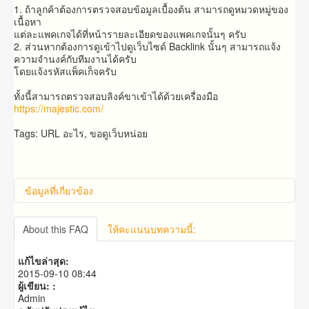
1. ถ้า​ลูกค้า​ต้องการ​ตรวจสอบ​ข้อมูล​เบื้องต้น​ สามารถ​ดูหมวดหมู่ของ
เนื้อหา
แต่ละแพคเกจได้ที่หน้ารายละเอียดของแพคเกจนั้นๆ ครับ
2. ส่วน​หาก​ต้อง​การ​ดู​เข้าไปดูเว็บ​ไซด์​ Backlink​ นั้น​ๆ​ สามารถ​แจ้ง​
ความจำนง​ค์​กับ​ทีมงาน​ได้​ครับ​
โดย​แจ้ง​รหัส​แพ็คเก็จครับ
ทั้งนี้สามารถตรวจสอบลิงค์ขาเข้าได้ด้วยเครื่องมือ
https://majestic.com/
Tags: URL อะไร, ขอดูเว็บหน่อย
ข้อมูลที่เกี่ยวข้อง
About this FAQ
ให้คะแนนบทความนี้:
แก้ไขล่าสุด:
2015-09-10 08:44
ผู้เขียน: :
Admin