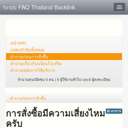
ระบบ FAQ Thailand Backlink
ค้นหาด่วน
เพิ่ม ข้อมูล
ตั้งคำถาม
หน้าหลัก
แสดงหัวข้อทั้งหมด
ดูคำถาม
คำถาม​ก่อน​การ​สั่งซื้อ​
คำถาม​เกี่ยว​กับ​แพ็คเก็จ​เสริม
คุณต้องการที่จะลงทะเบียนหรือไม่?
คำถามหลังการใช้บริการ
Login
จำนวนคนเปิดชม 0 คน | 0 ผู้ใช้งานทั่วไป และ0 ผู้ลงทะเบียน
คำถาม​ก่อน​การ​สั่งซื้อ​
การสั่งซื้อมีความเสี่ยงไหม
ID #1015
ครับ