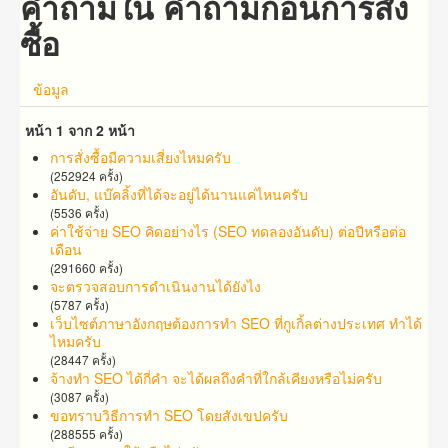
คำถามใน คำถาม​ก่อน​การ​สั่ง
ซื้อ​
ข้อมูล
หน้า 1 จาก 2 หน้า
การสั่งซื้อมีความเสี่ยงไหมครับ
(252924 ครั้ง)
อันดับ, แบ๊คลิ้งที่ได้จะอยู่ได้นานแค่ไหนครับ
(5536 ครั้ง)
ค่าใช้จ่าย SEO คิดอย่างไร (SEO ทดลองอันดับ) ต่อปีหรือต่อ
เดือน
(291660 ครั้ง)
จะตรวจสอบการดำเนินงานได้ยังไง
(5787 ครั้ง)
เว็บไซต์ภาษาอังกฤษต้องการทำ SEO ที่กูเกิ้ลต่างประเทศ ทำได้
ไหมครับ
(28447 ครั้ง)
จ้าง​ทำ​ SEO​ ได้กี่คำ จะ​ได้​ผล​ถึง​คำ​ที่​​ใกล้เคียง​หรือ​ไม่​ครับ
(3087 ครั้ง)
ขอทราบวิธีการทำ SEO โดยสังเขปครับ
(288555 ครั้ง)