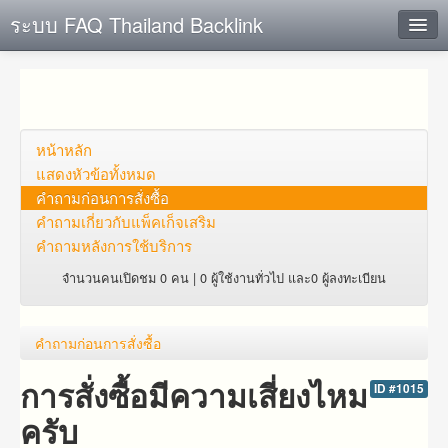
ระบบ FAQ Thailand Backlink
ค้นหาด่วน
เพิ่ม ข้อมูล
ตั้งคำถาม
หน้าหลัก
แสดงหัวข้อทั้งหมด
ดูคำถาม
คำถาม​ก่อน​การ​สั่งซื้อ​
คำถาม​เกี่ยว​กับ​แพ็คเก็จ​เสริม
คุณต้องการที่จะลงทะเบียนหรือไม่?
คำถามหลังการใช้บริการ
Login
จำนวนคนเปิดชม 0 คน | 0 ผู้ใช้งานทั่วไป และ0 ผู้ลงทะเบียน
คำถาม​ก่อน​การ​สั่งซื้อ​
การสั่งซื้อมีความเสี่ยงไหม
ID #1015
ครับ