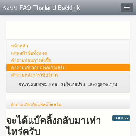
ระบบ FAQ Thailand Backlink
ค้นหาด่วน
เพิ่ม ข้อมูล
ตั้งคำถาม
หน้าหลัก
แสดงหัวข้อทั้งหมด
ดูคำถาม
คำถาม​ก่อน​การ​สั่งซื้อ​
คำถาม​เกี่ยว​กับ​แพ็คเก็จ​เสริม
คุณต้องการที่จะลงทะเบียนหรือไม่?
คำถามหลังการใช้บริการ
Login
จำนวนคนเปิดชม 0 คน | 0 ผู้ใช้งานทั่วไป และ0 ผู้ลงทะเบียน
คำถาม​เกี่ยว​กับ​แพ็คเก็จ​เสริม
จะได้แบ๊คลิ้งกลับมาเท่า
ID #1022
ไหร่ครับ