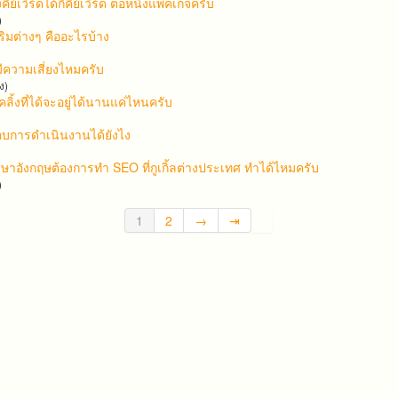
ย์เวิร์ดได้กี่คีย์เวิร์ด ต่อหนึ่งแพคเกจครับ
)
ิมต่างๆ คืออะไรบ้าง
อมีความเสี่ยงไหมครับ
ง)
๊คลิ้งที่ได้จะอยู่ได้นานแค่ไหนครับ
บการดำเนินงานได้ยังไง
าษาอังกฤษต้องการทำ SEO ที่กูเกิ้ลต่างประเทศ ทำได้ไหมครับ
)
1
2
→
⇥