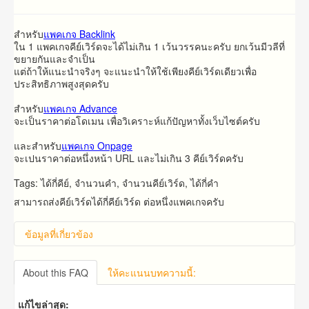
สำหรับ​
แพคเกจ Backlink
ใน 1 แพคเกจคีย์เวิร์ดจะได้ไม่เกิน 1 เว้นวรรคนะครับ ยกเว้นมีวลีที่
ขยายกันและจำเป็น
แต่ถ้าให้แนะนำจริงๆ จะแนะนำให้ใช้เพียงคีย์เวิร์ดเดียวเพื่อ
ประสิทธิภาพสูงสุดครับ
สำหรับ
แพคเกจ Advance
จะ​เป็น​ราคา​ต่อ​โดเมน​ เพื่อวิเคราะห์แก้ปัญหาทั้งเว็บไซต์ครับ
และ​สำหรับ​
แพคเกจ Onpage
จะ​เปน​ราคา​ต่อ​หนึ่ง​หน้า​ URL​ และ​ไม่​เกิน​ 3 คีย์เวิร์ด​ครับ​
Tags: ได้กี่คีย์, จำนวนคำ, จำนวนคีย์เวิร์ด, ได้กี่คำ
สามารถส่งคีย์เวิร์ดได้กี่คีย์เวิร์ด ต่อหนึ่งแพคเกจครับ
ข้อมูลที่เกี่ยวข้อง
About this FAQ
ให้คะแนนบทความนี้:
แก้ไขล่าสุด: