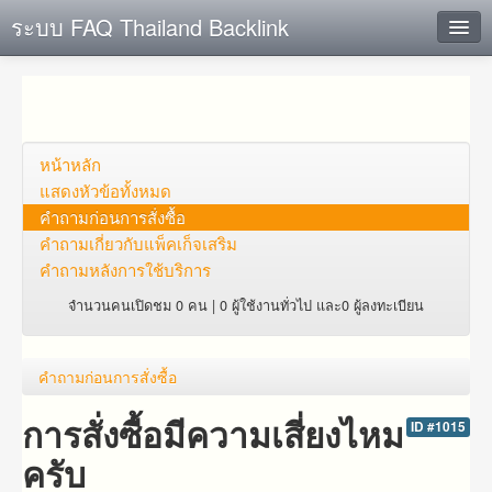
ระบบ FAQ Thailand Backlink
ค้นหาด่วน
เพิ่ม ข้อมูล
ตั้งคำถาม
หน้าหลัก
แสดงหัวข้อทั้งหมด
ดูคำถาม
คำถาม​ก่อน​การ​สั่งซื้อ​
คำถาม​เกี่ยว​กับ​แพ็คเก็จ​เสริม
คุณต้องการที่จะลงทะเบียนหรือไม่?
คำถามหลังการใช้บริการ
Login
จำนวนคนเปิดชม 0 คน | 0 ผู้ใช้งานทั่วไป และ0 ผู้ลงทะเบียน
คำถาม​ก่อน​การ​สั่งซื้อ​
การสั่งซื้อมีความเสี่ยงไหม
ID #1015
ครับ