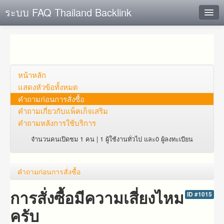
ระบบ FAQ Thailand Backlink
ค้นหาด่วน
เพิ่ม ข้อมูล
ตั้งคำถาม
หน้าหลัก
แสดงหัวข้อทั้งหมด
ดูคำถาม
คำถาม​ก่อน​การ​สั่งซื้อ​
คำถาม​เกี่ยว​กับ​แพ็คเก็จ​เสริม
คุณต้องการที่จะลงทะเบียนหรือไม่?
คำถามหลังการใช้บริการ
Login
จำนวนคนเปิดชม 1 คน | 1 ผู้ใช้งานทั่วไป และ0 ผู้ลงทะเบียน
คำถาม​ก่อน​การ​สั่งซื้อ​
การสั่งซื้อมีความเสี่ยงไหม
ID #1015
ครับ