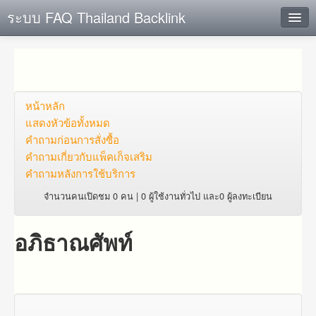
ระบบ FAQ Thailand Backlink
ค้นหาด่วน
เพิ่ม ข้อมูล
ตั้งคำถาม
หน้าหลัก
แสดงหัวข้อทั้งหมด
ดูคำถาม
คำถาม​ก่อน​การ​สั่งซื้อ​
คำถาม​เกี่ยว​กับ​แพ็คเก็จ​เสริม
คุณต้องการที่จะลงทะเบียนหรือไม่?
คำถามหลังการใช้บริการ
Login
จำนวนคนเปิดชม 0 คน | 0 ผู้ใช้งานทั่วไป และ0 ผู้ลงทะเบียน
อภิธาณศัพท์