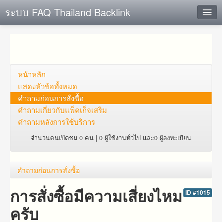
ระบบ FAQ Thailand Backlink
ค้นหาด่วน
เพิ่ม ข้อมูล
ตั้งคำถาม
หน้าหลัก
แสดงหัวข้อทั้งหมด
ดูคำถาม
คำถาม​ก่อน​การ​สั่งซื้อ​
คำถาม​เกี่ยว​กับ​แพ็คเก็จ​เสริม
คุณต้องการที่จะลงทะเบียนหรือไม่?
คำถามหลังการใช้บริการ
Login
จำนวนคนเปิดชม 0 คน | 0 ผู้ใช้งานทั่วไป และ0 ผู้ลงทะเบียน
คำถาม​ก่อน​การ​สั่งซื้อ​
การสั่งซื้อมีความเสี่ยงไหม
ID #1015
ครับ