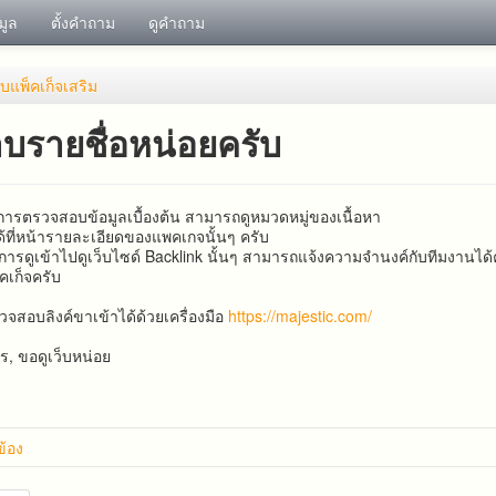
อมูล
ตั้งคำถาม
ดูคำถาม
ับ​แพ็คเก็จ​เสริม
บรายชื่อหน่อยครับ
องการ​ตรวจสอบ​ข้อมูล​เบื้องต้น​ สามารถ​ดูหมวดหมู่ของเนื้อหา
้ที่หน้ารายละเอียดของแพคเกจนั้นๆ ครับ
การ​ดู​เข้าไปดูเว็บ​ไซด์​ Backlink​ นั้น​ๆ​ สามารถ​แจ้ง​ความจำนง​ค์​กับ​ทีมงาน​ได้​
็คเก็จครับ
รวจสอบลิงค์ขาเข้าได้ด้วยเครื่องมือ
https://majestic.com/
, ขอดูเว็บหน่อย
วข้อง