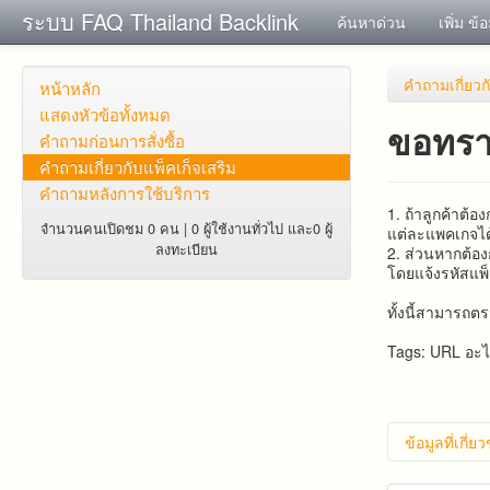
ระบบ FAQ Thailand Backlink
ค้นหาด่วน
เพิ่ม ข้
คำถาม​เกี่ยว​ก
หน้าหลัก
แสดงหัวข้อทั้งหมด
ขอทรา
คำถาม​ก่อน​การ​สั่งซื้อ​
คำถาม​เกี่ยว​กับ​แพ็คเก็จ​เสริม
คำถามหลังการใช้บริการ
1. ถ้า​ลูกค้า​ต้
จำนวนคนเปิดชม 0 คน | 0 ผู้ใช้งานทั่วไป และ0 ผู้
แต่ละแพคเกจได
ลงทะเบียน
2. ส่วน​หาก​ต้อง​
โดย​แจ้ง​รหัส​แพ
ทั้งนี้สามารถต
Tags: URL อะไร
ข้อมูลที่เกี่ย