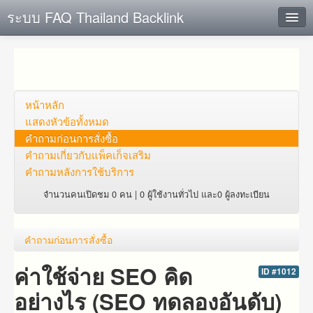
ระบบ FAQ Thailand Backlink
ค้นหาด่วน
เพิ่ม ข้อมูล
ตั้งคำถาม
หน้าหลัก
แสดงหัวข้อทั้งหมด
ดูคำถาม
คำถาม​ก่อน​การ​สั่งซื้อ​
คำถาม​เกี่ยว​กับ​แพ็คเก็จ​เสริม
คุณต้องการที่จะลงทะเบียนหรือไม่?
คำถามหลังการใช้บริการ
Login
จำนวนคนเปิดชม 0 คน | 0 ผู้ใช้งานทั่วไป และ0 ผู้ลงทะเบียน
คำถาม​ก่อน​การ​สั่งซื้อ​
ค่าใช้จ่าย SEO คิด
ID #1012
อย่างไร (SEO ทดลองอันดับ)