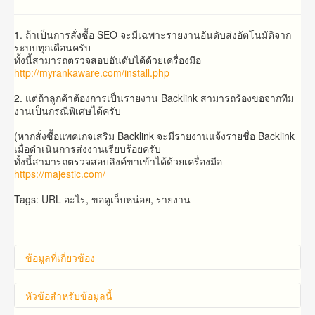
1. ถ้า​เป็น​การสั่งซื้อ SEO จะมีเฉพาะราย​งาน​อันดับ​ส่ง​อัตโนมัติ​จาก​
ระบบ​ทุก​เดือน​ครับ​
ทั้งนี้สามารถตรวจสอบอันดับได้ด้วยเครื่องมือ
http://myrankaware.com/install.php
2. แต่​ถ้าลูกค้าต้องการ​เป็น​รายงาน​ Backlink​ สามารถ​ร้องขอ​จาก​ทีม
งาน​เป็น​กรณี​พิเศษ​ได้​ครับ
(หากสั่งซื้อแพคเกจเสริม Backlink จะมีรายงานแจ้งรายชื่อ Backlink
เมื่อดำเนินการส่งงานเรียบร้อยครับ
ทั้งนี้สามารถตรวจสอบลิงค์ขาเข้าได้ด้วยเครื่องมือ
https://majestic.com/
Tags: URL อะไร, ขอดูเว็บหน่อย, รายงาน
ข้อมูลที่เกี่ยวข้อง
หัวข้อสำหรับข้อมูลนี้