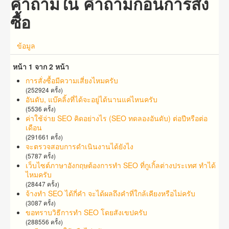
คำถามใน คำถาม​ก่อน​การ​สั่ง
ซื้อ​
ข้อมูล
หน้า 1 จาก 2 หน้า
การสั่งซื้อมีความเสี่ยงไหมครับ
(252924 ครั้ง)
อันดับ, แบ๊คลิ้งที่ได้จะอยู่ได้นานแค่ไหนครับ
(5536 ครั้ง)
ค่าใช้จ่าย SEO คิดอย่างไร (SEO ทดลองอันดับ) ต่อปีหรือต่อ
เดือน
(291661 ครั้ง)
จะตรวจสอบการดำเนินงานได้ยังไง
(5787 ครั้ง)
เว็บไซต์ภาษาอังกฤษต้องการทำ SEO ที่กูเกิ้ลต่างประเทศ ทำได้
ไหมครับ
(28447 ครั้ง)
จ้าง​ทำ​ SEO​ ได้กี่คำ จะ​ได้​ผล​ถึง​คำ​ที่​​ใกล้เคียง​หรือ​ไม่​ครับ
(3087 ครั้ง)
ขอทราบวิธีการทำ SEO โดยสังเขปครับ
(288556 ครั้ง)