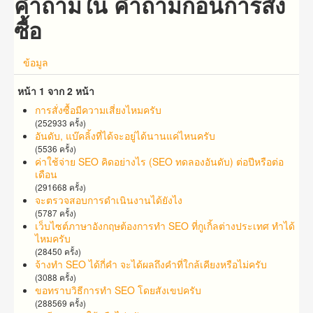
คำถามใน คำถาม​ก่อน​การ​สั่ง
ซื้อ​
ข้อมูล
หน้า 1 จาก 2 หน้า
การสั่งซื้อมีความเสี่ยงไหมครับ
(252933 ครั้ง)
อันดับ, แบ๊คลิ้งที่ได้จะอยู่ได้นานแค่ไหนครับ
(5536 ครั้ง)
ค่าใช้จ่าย SEO คิดอย่างไร (SEO ทดลองอันดับ) ต่อปีหรือต่อ
เดือน
(291668 ครั้ง)
จะตรวจสอบการดำเนินงานได้ยังไง
(5787 ครั้ง)
เว็บไซต์ภาษาอังกฤษต้องการทำ SEO ที่กูเกิ้ลต่างประเทศ ทำได้
ไหมครับ
(28450 ครั้ง)
จ้าง​ทำ​ SEO​ ได้กี่คำ จะ​ได้​ผล​ถึง​คำ​ที่​​ใกล้เคียง​หรือ​ไม่​ครับ
(3088 ครั้ง)
ขอทราบวิธีการทำ SEO โดยสังเขปครับ
(288569 ครั้ง)