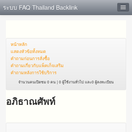
ระบบ FAQ Thailand Backlink
ค้นหาด่วน
เพิ่ม ข้อมูล
ตั้งคำถาม
หน้าหลัก
แสดงหัวข้อทั้งหมด
ดูคำถาม
คำถาม​ก่อน​การ​สั่งซื้อ​
คำถาม​เกี่ยว​กับ​แพ็คเก็จ​เสริม
คุณต้องการที่จะลงทะเบียนหรือไม่?
คำถามหลังการใช้บริการ
Login
จำนวนคนเปิดชม 0 คน | 0 ผู้ใช้งานทั่วไป และ0 ผู้ลงทะเบียน
อภิธาณศัพท์